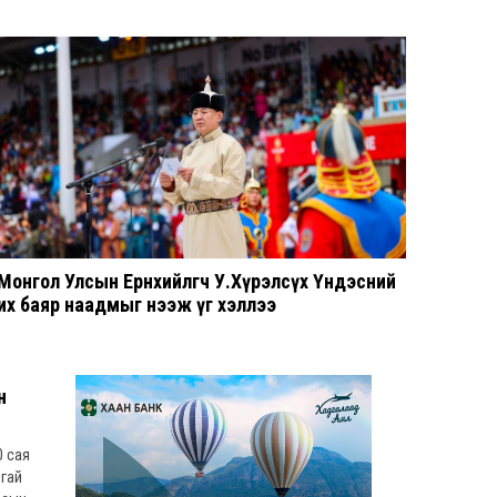
Монгол Улсын Ерөнхийлөгч У.Хүрэлсүх Үндэсний
их баяр наадмыг нээж үг хэллээ
н
0 сая
нгай