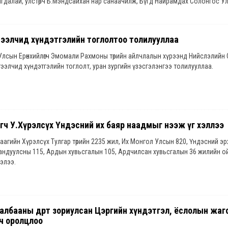
игдалай, улстөрч Б.Мэндсайхан нар санаачилж, Бүгд Найрамдах Солонгос У
лын буцалтгүй тусламжийн хүрээнд шийдвэрлэсэн байна.
ээлчид хүндэтгэлийн тоглолтоо толилууллаа
Улсын Ерөнхийлөгч Эмомали Рахмоны төрийн айлчлалын хүрээнд Нийслэлийн
бүтээлчид хүндэтгэлийн тоглолт, уран зургийн үзэсгэлэнгээ толилууллаа.
өгч У.Хүрэлсүх Үндэсний их баяр наадмыг нээж үг хэллээ
агийн Хүрэлсүх Тулгар төрийн 2235 жил, Их Монгол Улсын 820, Үндэсний эрх чө
андуулсны 115, Ардын хувьсгалын 105, Ардчилсан хувьсгалын 36 жилийн ой
ээлээ.
албааны өдөрт зориулсан Цэргийн хүндэтгэл, ёслолын жа
гч оролцлоо