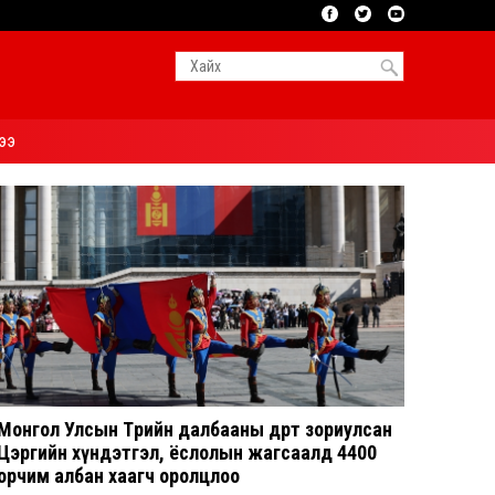
ээ
Монгол Улсын Төрийн далбааны өдөрт зориулсан
Цэргийн хүндэтгэл, ёслолын жагсаалд 4400
орчим албан хаагч оролцлоо