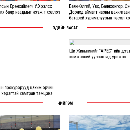
сын Ерөнхийлөгч У.Хүрэлсүх
Баян-Өлгий, Увс, Баянхонгор, Сүх
их баяр наадмыг нээж үг хэллээ
Дорнод аймагт нарны цахилгаан
батарей хуримтлуурын төсөл хэр
ЭДИЙН ЗАСАГ
Ши Жиньпинийг "APEC"-ийн дээ
хэмжээний уулзалтад урьжээ
ын прокурорууд цахим орчин
т хэрэгтэй хамтран тэмцэнэ
НИЙГЭМ