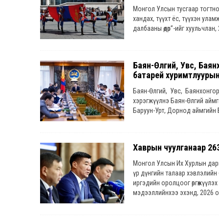
Монгол Улсын тусгаар тогтно
хандах, түүхт ёс, түүхэн улам
далбааны өдөр”-ийг хуульчлан,
байна.
Баян-Өлгий, Увс, Баян
батарей хуримтлуурын 
Баян-Өлгий, Увс, Баянхонгор
хэрэгжүүлнэ Баян-Өлгий аймг
Баруун-Урт, Дорнод аймгийн 
Дундговь аймгийн Сайнцагаан 
оруулалтаар хэрэгжүүлэх аук
хүчний нөөцийг ашиглах, өмний
Хаврын чуулганаар 26
нутгийн өсөн нэмэгдэж буй ца
Ханбогд сум, Дорноговь аймг
Монгол Улсын Их Хурлын дарга
Хойд бүсэд хэрэгжүүлэх сэргэ
үр дүнгийн талаар хэвлэлийн 
хөрөнгө оруулалтаар хэрэгжүү
иргэдийн оролцоог өргөжүүлэх
Сум, суурин газрын цахилгаа
мэдээллийнхээ эхэнд, 2026 о
холбогдох тооцоо судалгаан
бодит ажил хэрэг болгож, эд
систем” болон цахилгаан авто
чуулган болсныг онцлов. Хав
хэрэгжүүлэх аукционыг зохи