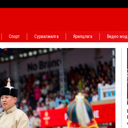
Спорт
Сурвалжилга
Ярилцлага
Видео мэд