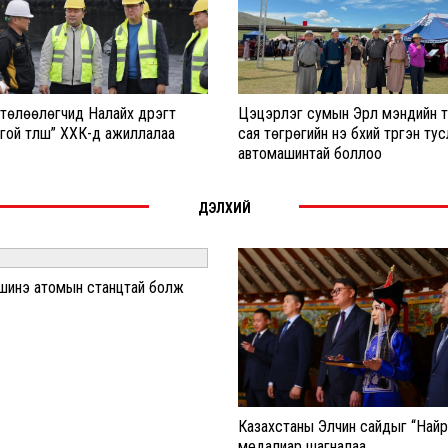
өлөөлөгчид Налайх дүүрэгт
Цэцэрлэг сумын Эрүүл мэндийн 
гой түлш” ХХК-д ажиллалаа
сая төгрөгийн үнэ бүхий түргэн т
автомашинтай боллоо
ДЭЛХИЙ
 шинэ атомын станцтай болж
Казахстаны Элчин сайдыг “Най
медалиар шагналаа