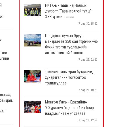
й
НИТХ-ын төлөөлөгчид Налайх
дүүрэгт “Тавантолгой түлш”
эж
ХХК-д ажиллалаа
7 сар 30. 15:22
Цэцэрлэг сумын Эрүүл
,
мэндийн төв 350 сая төгрөгийн үнэ
бүхий түргэн тусламжийн
өсөл
автомашинтай боллоо
ймгийн
7 сар 22. 22:20
Тажикистаны уран бүтээлчид
эрчим
хүндэтгэлийн тоглолтоо
бүс
толилууллаа
ий,
7 сар 21. 10:29
слүүд,
ллагаа,
шлийн
 байдал,
Монгол Улсын Ерөнхийлөгч
гов.
У.Хүрэлсүх Үндэсний их баяр
оор
ийг
наадмыг нээж үг хэллээ
олмол
лэлийн
7 сар 11. 12:52
ийн