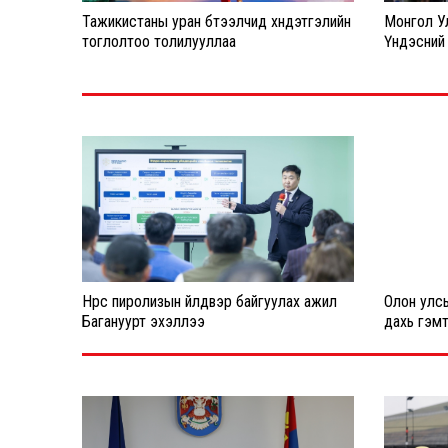
Тажикистаны уран бүтээлчид хүндэтгэлийн
Монгол Ул
тоглолтоо толилууллаа
Үндэсний 
Нүүрс пиролизын үйлдвэр байгуулах ажил
Олон улс
Багануурт эхэллээ
дахь гэм