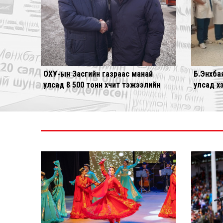
ОХУ-ын Засгийн газраас манай
Б.Энхба
улсад 8 500 тонн хүчит тэжээлийн
улсад х
дэмжлэг үзүүллээ