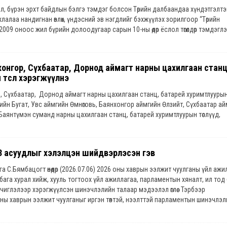
л, бүрэн эрхт байдлын бэлгэ тэмдэг болсон Төрийн далбаандаа хүндэтгэлтэ
жлалаа нандигнан өвлөх, үндэсний эв нэгдлийг бэхжүүлэх зорилгоор “Төрийн
 2009 оноос жил бүрийн долоодугаар сарын 10-ны өдөр ёслол төгөлдөр тэмдэгл
хонгор, Сүхбаатар, Дорнод аймагт нарны цахилгаан станц
төсөл хэрэгжүүлнэ
, Сүхбаатар, Дорнод аймагт нарны цахилгаан станц, батарей хуримтлуурын т
ийн Бугат, Увс аймгийн Өмнөговь, Баянхонгор аймгийн Өлзийт, Сүхбаатар а
Баянтүмэн суманд нарны цахилгаан станц, батарей хуримтлуурын төслүүд,
суманд салхин цахилгаан станц төслийг тус тус хувийн хэвшлийн хөрөнгө
ционыг зохион байгуулахаар шийдвэрлэлээ. Мөн говийн бүсийн сэргээгдэх 
н говийн эрчим хүчний эх үүсвэрийн дутагдлыг бууруулах, уул уурхайн болон 
3 асуудлыг хэлэлцэн шийдвэрлэсэн гэв
хилгаан эрчим хүчний хэрэглээг хангах зорилгоор Өмнөговь аймгийн Цогтцэц
ийн Мандах суманд батарей хуримтлуур бүхий нар, салхины эх үүсвэрийн тө
 С.Бямбацогт өнөөдөр (2026.07.06) 2026 оны хаврын ээлжит чуулганы үйл ажи
эгдэх эрчим хүчний төслийн тооцоо судалгааг хийж, төслүүдийг хувийн хэв
бага хурал хийж, хууль тогтоох үйл ажиллагаа, парламентын хяналт, ил тод
лэх аукционыг зохион байгуулахыг Эрчим хүчний сайд Б.Найдалаад үүрэг бол
 чиглэлээр хэрэгжүүлсэн шинэчлэлийн талаар мэдээлэл өглөө. Тэрбээр
н эрчим хүчний хангамжийн чанар, найдвартай байдлыг сайжруулах зорилг
ны хаврын ээлжит чуулганыг иргэн төвтэй, нээлттэй парламентын шинэчлэл
д үндэслэн “Сумдын тархмал нарны эх үүсвэр, батарей хуримтлуурын хос
ийн засаг, бизнесийн орчин, иргэдийн амьжиргааг дэмжсэн эрх зүйн шинэч
машин цэнэглэх станц бүхий төслүүдийг хувийн хэвшлийн хөрөнгө оруулалтаар
рын ээлжит чуулганы хугацаанд Улсын Их Хурал нийт 35 удаагийн нэгдсэн
он байгуулж, шалгарсан аукционд оролцогчтой холбогдох хууль тогтоомж