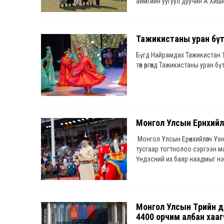
аймгийн уугуул дуучин А.Хиш
Кёнги аймгийн Иргэдийн хур
Тажикистаны уран бүт
Бүгд Найрамдах Тажикистан 
төв өргөөнд Тажикистаны уран 
Монгол Улсын Ерөнхийл
Монгол Улсын Ерөнхийлөгч Ухна
тусгаар тогтнолоо сэргээн м
Үндэсний их баяр наадмыг н
Монгол Улсын Төрийн д
4400 орчим албан хаа