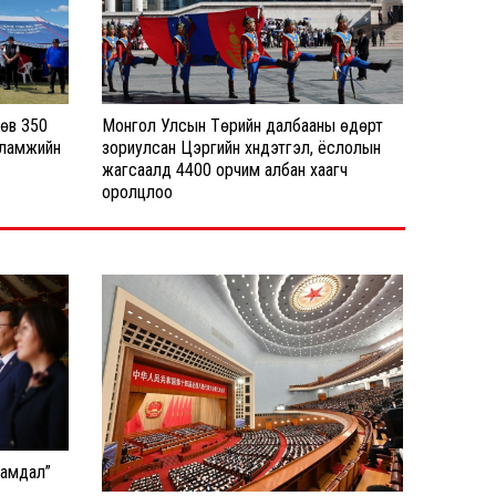
Рио Тинто компанийн ТУЗ-ийн
дарга Доминик Бартон, АҮЭБ-
ийн сайд Г.Дамдиннямтай
уулзлаа
6 сар 30. 15:32
төв 350
Монгол Улсын Төрийн далбааны өдөрт
усламжийн
зориулсан Цэргийн хүндэтгэл, ёслолын
Төрийн аудитын байгууллагаас
жагсаалд 4400 орчим албан хаагч
2027 онд гүйцэтгэх аудитын
оролцлоо
сэдэв болон төсвийн төслийг
хэлэлцүүллээ
6 сар 30. 13:25
Төрийн соёрхолт, дуучин
Д.Болдын санаачилгыг дэмжин
хамтран ажиллана
6 сар 30. 13:19
Олон нийтийн радио,
телевизийн Үндэсний зөвлөлийн
гишүүнд нэр дэвшигчийн
рамдал”
сонсгол болно