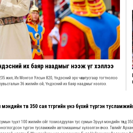
Үндэсний их баяр наадмыг нээж үг хэллээ
35 жил, Их Монгол Улсын 820, Үндэсний эрх чөлөө, тусгаар тогтнолоо
хувьсгалын 36 жилийн ой, Үндэсний их баяр наадмыг нээлээ.
мэндийн төв 350 сая төгрөгийн үнэ бүхий түргэн тусламжий
умын түүхт 100 жилийн ойг тохиолдуулан тус сумын Эрүүл мэндийн төвд 35
н тоноглогдсон түргэн тусламжийн автомашиныг хүлээлгэн өгчээ. Төслийг Арха