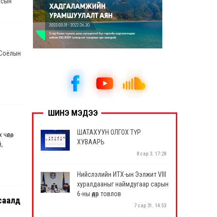
лсын
 Соёлын
ШИНЭ МЭДЭЭ
ШАТАХУУН ОЛГОХ ТҮР
лөө,
ХУВААРЬ
,
8 сар 3. 17:28
Нийслэлийн ИТХ-ын Ээлжит VIII
хуралдааныг наймдугаар сарын
6-ны өдөр товлов
гсаалд
7 сар 31. 14:53