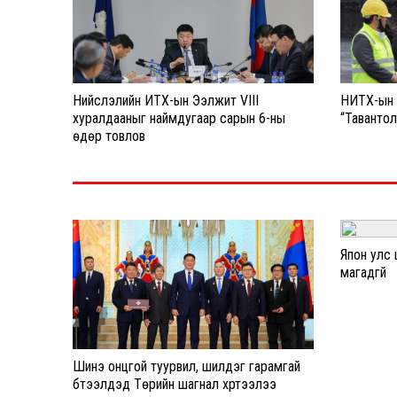
Нийслэлийн ИТХ-ын Ээлжит VIII
НИТХ-ын т
хуралдааныг наймдугаар сарын 6-ны
“Тавантол
өдөр товлов
Япон улс
магадгүй
Шинэ онцгой туурвил, шилдэг гарамгай
бүтээлүүдэд Төрийн шагнал хүртээлээ