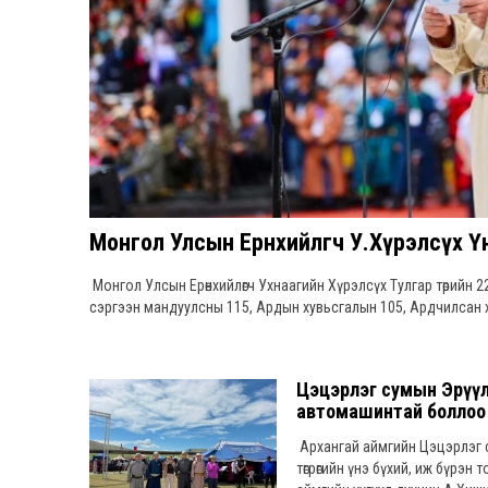
Монгол Улсын Ерөнхийлөгч У.Хүрэлсүх 
Монгол Улсын Ерөнхийлөгч Ухнаагийн Хүрэлсүх Тулгар төрийн 22
сэргээн мандуулсны 115, Ардын хувьсгалын 105, Ардчилсан 
Цэцэрлэг сумын Эрүүл 
автомашинтай боллоо
Архангай аймгийн Цэцэрлэг с
төгрөгийн үнэ бүхий, иж бүрэ