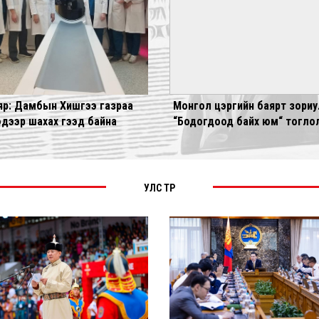
яр: Дамбын Хишгээ газраа
Монгол цэргийн баярт зориу
эдээр шахах гээд байна
“Бодогдоод байх юм“ тогло
сарын 14-нд болно
УЛС ТӨР