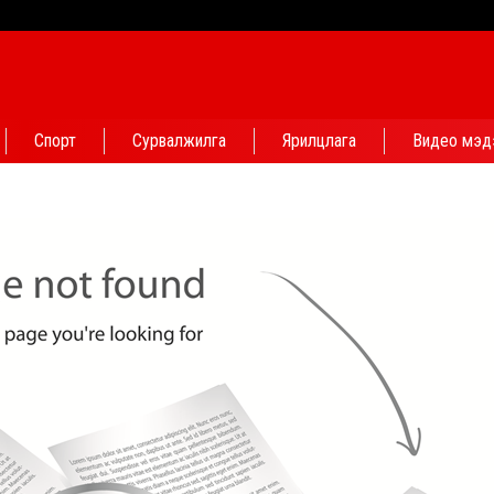
Спорт
Сурвалжилга
Ярилцлага
Видео мэд